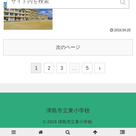
３年生は初めてづくし？？
過去の記事
2016.04.25
次のページ
1
2
3
…
5
津島市立東小学校
© 2018 津島市立東小学校.