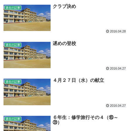
クラブ決め
過去の記事
2016.04.28
遅めの登校
過去の記事
2016.04.27
４月２７日（水）の献立
過去の記事
2016.04.27
６年生：修学旅行その４（⑯～
過去の記事
⑳）