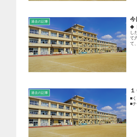
今
過去の記事
◆
し
て
て
１
過去の記事
■
■