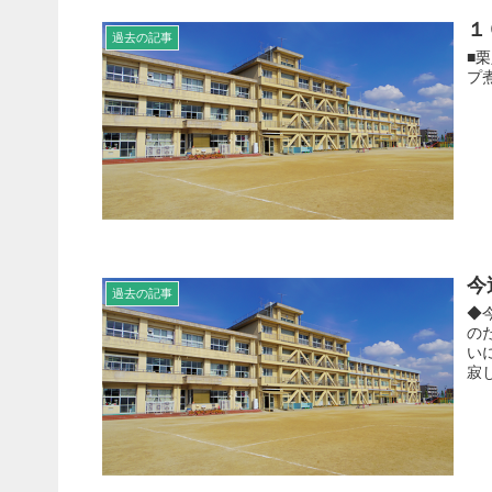
１
過去の記事
■
プ
今
過去の記事
◆
の
い
寂