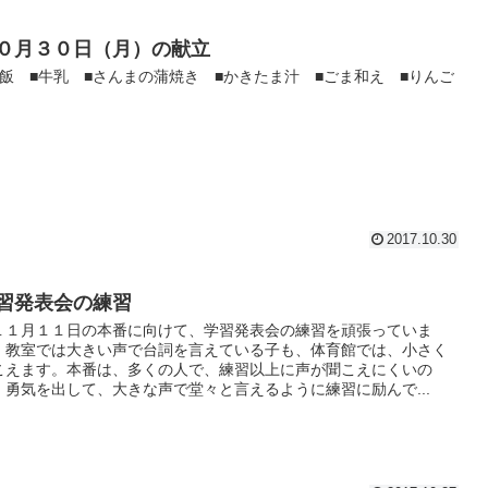
０月３０日（月）の献立
白飯 ■牛乳 ■さんまの蒲焼き ■かきたま汁 ■ごま和え ■りんご
2017.10.30
習発表会の練習
１月１１日の本番に向けて、学習発表会の練習を頑張っていま
。教室では大きい声で台詞を言えている子も、体育館では、小さく
こえます。本番は、多くの人で、練習以上に声が聞こえにくいの
、勇気を出して、大きな声で堂々と言えるように練習に励んで...