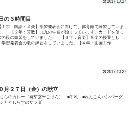
2017.10.27
日の３時間目
【１年：国語・音楽】学習発表会に向けて、体育館で練習していま
た。 【２年：算数】九九の学習が始まっています。カードを使っ
六の段の練習をしていました。 【３年：音楽】音楽の授業とし
、学習発表会の歌の練習をしていました。【４年：図画工作...
2017.10.27
０月２７日（金）の献立
くじらのカレー（発芽玄米ごはん） ■牛乳 ■れんこんハンバーグ
チシャとしらすのサラダ