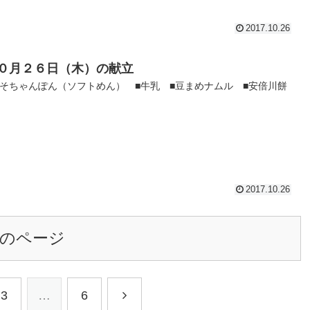
2017.10.26
０月２６日（木）の献立
みそちゃんぽん（ソフトめん） ■牛乳 ■豆まめナムル ■安倍川餅
2017.10.26
のページ
3
…
6