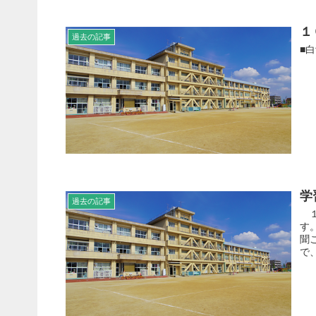
１
過去の記事
■
学
過去の記事
１
す
聞
で