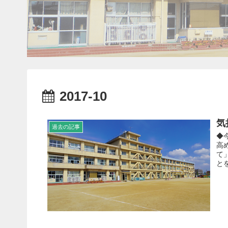
2017-10
気
過去の記事
◆
高
て
と