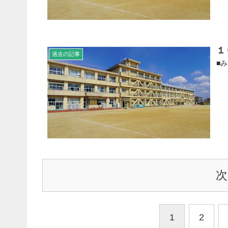
１
過去の記事
■
次
1
2