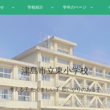
せ
学校紹介
学年のページ
津島市立東小学校
考える子 たくましい子 思いやりのある子