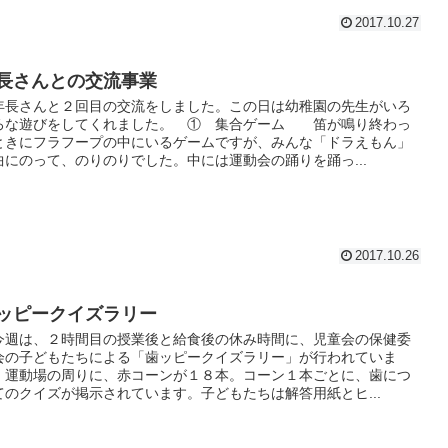
2017.10.27
長さんとの交流事業
長さんと２回目の交流をしました。この日は幼稚園の先生がいろ
ろな遊びをしてくれました。 ① 集合ゲーム 笛が鳴り終わっ
ときにフラフープの中にいるゲームですが、みんな「ドラえもん」
曲にのって、のりのりでした。中には運動会の踊りを踊っ...
2017.10.26
ッピークイズラリー
今週は、２時間目の授業後と給食後の休み時間に、児童会の保健委
会の子どもたちによる「歯ッピークイズラリー」が行われていま
。運動場の周りに、赤コーンが１８本。コーン１本ごとに、歯につ
てのクイズが掲示されています。子どもたちは解答用紙とヒ...