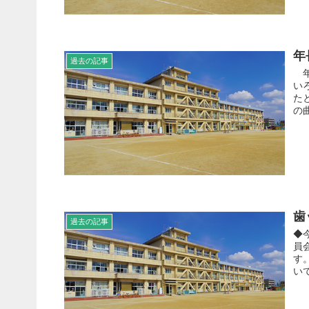
年
過去の記事
年
い
た
の
歯
過去の記事
◆
員
す
い