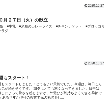
2020.10.27
０月２７日（火）の献立
白飯 ■牛乳 ■米粉のカレーライス ■チキンナゲット ■ブロッコリ
サラダ
2020.10.27
週もスタート！
週もスタートしました！とてもよい天気でした。今週は、毎日こん
天気が続きそうです。 朝夕はとても寒くなってきました。日中は、
差しによって暑さを感じますが、外遊びが気持ちよくできる季節で
☆ ある学年が理科の授業で光の勉強をし...