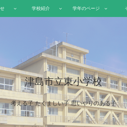
せ
学校紹介
学年のページ
津島市立東小学校
考える子 たくましい子 思いやりのある子