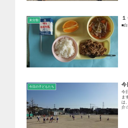
１
未分類
■
今
今日の子どもたち
今
ま
は
介☆