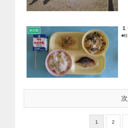
１
未分類
■
次
1
2