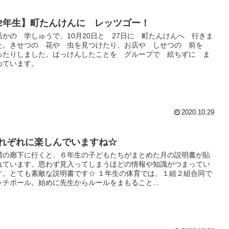
2年生】町たんけんに レッツゴー！
活かの 学しゅうで、10月20日と 27日に 町たんけんへ 行きま
た。きせつの 花や 虫を見つけたり、お店や しせつの 前を
ったりしました。はっけんしたことを グループで 絵ちずに ま
めています。
2020.10.29
れぞれに楽しんでいますね☆
階の廊下に行くと、６年生の子どもたちがまとめた月の説明書が貼
れています。思わず見入ってしまうほどの情報や知識がつまってい
す。とても素敵な説明書です☆ １年生の体育では、１組２組合同で
ッチボール。始めに先生からルールをまもること...