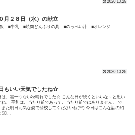
2020.10.29
０月２８日（水）の献立
白飯 ■牛乳 ■焼肉どんぶりの具 ■のっぺい汁 ■オレンジ
2020.10.28
日もいい天気でしたね☆
日は、雲一つない秋晴れでした☆ こんな日が続くといいな～と思い
すね。 平和は、当たり前であって、当たり前ではありません。 で
、また明日元気な姿で登校してくださいね(^^) 今日はこんな話の紹
SD...