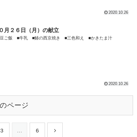
2020.10.26
０月２６日（月）の献立
枝豆ご飯 ■牛乳 ■鰆の西京焼き ■三色和え ■かきたま汁
2020.10.26
のページ
3
…
6