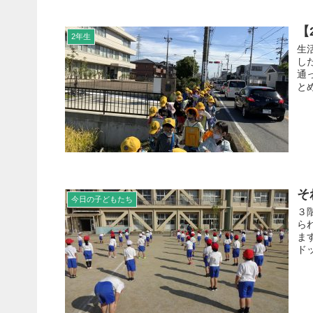
【
2年生
生
し
通
と
そ
今日の子どもたち
３
ら
ま
ド