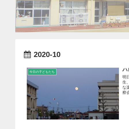
2020-10
ハ
今日の子どもたち
明
生
な
察