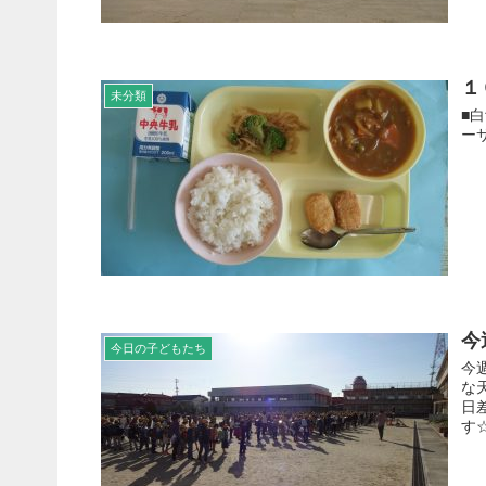
１
未分類
■
ー
今
今日の子どもたち
今
な
日
す