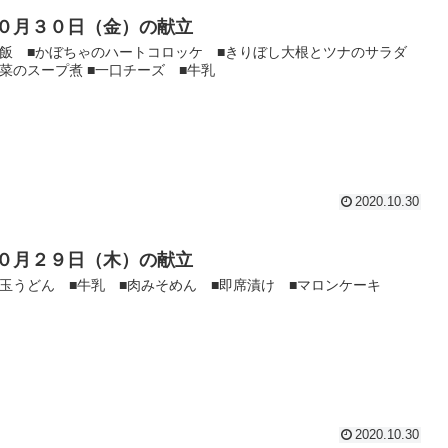
０月３０日（金）の献立
ご飯 ■かぼちゃのハートコロッケ ■きりぼし大根とツナのサラダ
野菜のスープ煮 ■一口チーズ ■牛乳
2020.10.30
０月２９日（木）の献立
白玉うどん ■牛乳 ■肉みそめん ■即席漬け ■マロンケーキ
2020.10.30