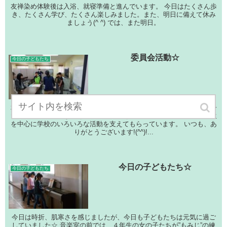
友禅染め体験後は入浴、就寝準備と進んでいます。 今日はたくさん歩
き、たくさん学び、たくさん楽しみました。また、明日に備えて休み
ましょう(^ ^) では、また明日。
委員会活動☆
今日の子どもたち
本日６限目は議会・委員会の時間でした。 児童会の子どもたちも自分
たちの立てた公約などをもとに、計画をたてていました。 ５・６年生
を中心に学校のいろいろな活動を支えてもらっています。 いつも、あ
りがとうございます!(^^)!...
今日の子どもたち☆
今日の子どもたち
今日は時折、肌寒さを感じましたが、今日も子どもたちは元気に過ご
していました☆ 音楽室の前では、４年生の女の子たちが”もみじ”の練