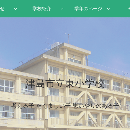
せ
学校紹介
学年のページ
津島市立東小学校
考える子 たくましい子 思いやりのある子