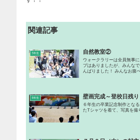
関連記事
自然教室②
5年生
ウォークラリーは全員無事に
プはありましたが、みんなで
んばりました！ みんなお腹ぺ
壁画完成～登校日残り
6年生
６年生の卒業記念制作となる
たTシャツを着て、写真を撮